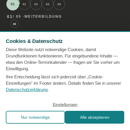
01
02
03
04
05
01
/ 05 ·
WEITERBILDUNG
▮▮
Cookies & Datenschutz
Diese Website nutzt notwendige Cookies, damit
Grundfunktionen funktionieren. Für eingebundene Inhalte —
etwa den Online-Terminkalender — fragen wir Sie vorher um
Einwilligung.
Ihre Entscheidung lässt sich jederzeit über „Cookie-
Einstellungen" im Footer ändern. Details finden Sie in unserer
— 08 · HÄUFIGE FRAGEN
Datenschutzerklärung
.
Was Auftraggeber:innen
Einstellungen
vorab wissen wollen
.
Nur notwendige
Alle akzeptieren
Wir antworten gern persönlich im Erstgespräch —
diese Punkte tauchen aber so regelmäßig auf, dass