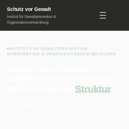
Schutz vor Gewalt
Institut für Gewaltprävention &
Organisationsentwicklung
INSTITUT FÜR GEWALTPRÄVENTION
INTERVENTION & ORGANISATIONSENTWICKLUNG
Schutz vor Gewalt
beginnt nicht im Notfall.
Sondern in der
Struktur
.
Wir beraten Unternehmen, Sportverbände
und Einrichtungen aus Jugendhilfe, Bildung
und Sozialwesen — von der Risikoanalyse